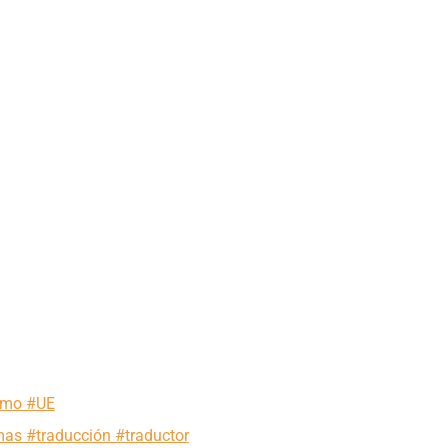
ismo #UE
mas #traducción #traductor