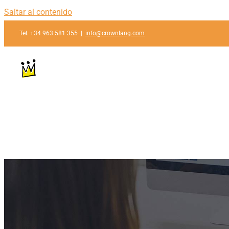
Saltar al contenido
Tel. +34 963 581 355
|
info@crownlang.com