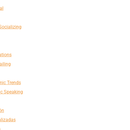
al
Socializing
ations
iling
mic Trends
ic Speaking
ón
alizadas
s