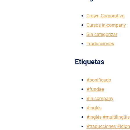
Crown Corporativo
Cursos in-company
Sin categorizar
Traducciones
Etiquetas
#bonificado
#fundae
#in-company
#inglés
#inglés #multilingü
#traducciones #idio