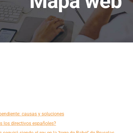
Mapa web
 pendiente: causas y soluciones
 los directivos españoles?
és seguirá siendo el rey en la ‘torre de Babel’ de Bruselas