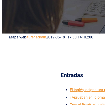
Mapa web
aurenadmin
2019-06-18T17:30:14+02:00
Entradas
El inglés, asignatura
¿Aprueban en idiomas
Tras el Brexit, el ingl