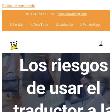
Saltar al contenido
Tel. +34 963 581 355
|
info@crownlang.com
Twitter
YouTube
LinkedIn
WhatsApp
Los riesgos
de usar el
traductor a l